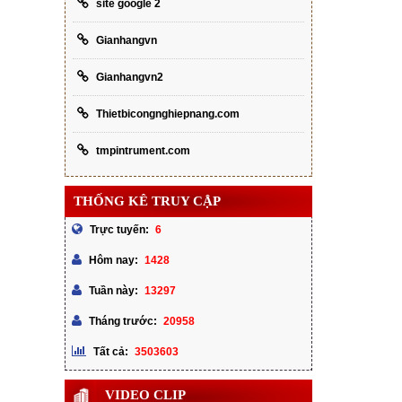
site google 2
Gianhangvn
Gianhangvn2
Thietbicongnghiepnang.com
tmpintrument.com
THỐNG KÊ TRUY CẬP
6
Trực tuyến:
1428
Hôm nay:
13297
Tuần này:
20958
Tháng trước:
3503603
Tất cả:
VIDEO CLIP