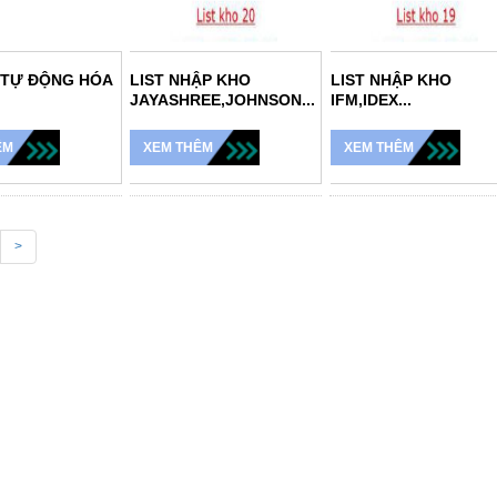
̣ TỰ ĐỘNG HÓA
LIST NHẬP KHO
LIST NHẬP KHO
JAYASHREE,JOHNSON...
IFM,IDEX...
ÊM
XEM THÊM
XEM THÊM
>