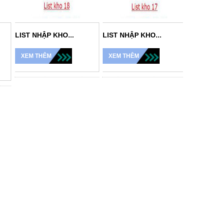
LIST NHẬP KHO...
LIST NHẬP KHO...
LIST N
HANMUS
XEM THÊM
XEM THÊM
XEM T