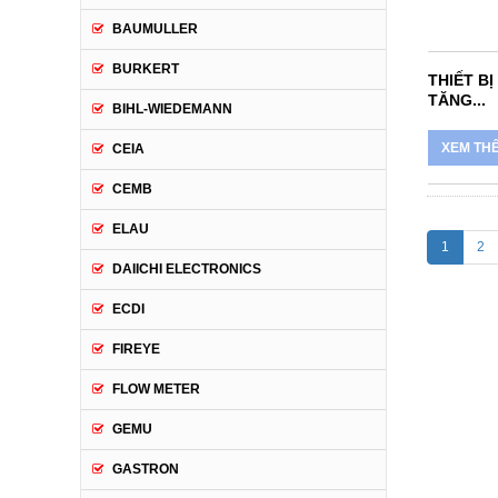
BAUMULLER
BURKERT
THIẾT BI
TĂNG...
BIHL-WIEDEMANN
XEM TH
CEIA
CEMB
ELAU
1
2
DAIICHI ELECTRONICS
ECDI
FIREYE
FLOW METER
GEMU
GASTRON