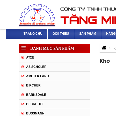
TRANG CHỦ
GIỚI THIỆU
SẢN PHẨM
HÃNG 
DANH MỤC SẢN PHẨM
K
AT2E
Kho
AS SCHOLER
AMETEK LAND
BIRCHER
BARKSDALE
BECKHOFF
BUSSMANN