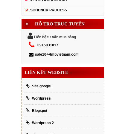
SCHENCK PROCESS
HỖ TRỢ TRỰC TUYẾN
Liên hệ tư vấn mua hàng
0915031817
sale10@tmpvietnam.com
LIÊN KẾT WEBSITE
Site google
Wordpress
Blogspot
Wordpress 2