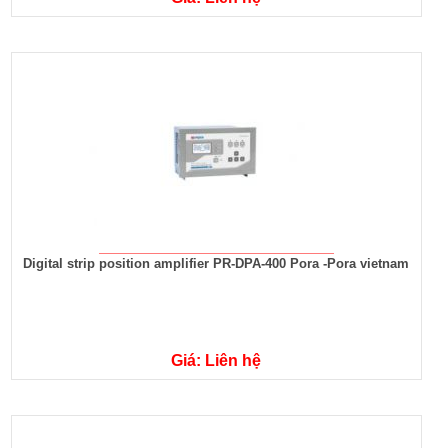
Digital strip position amplifier PR-DPA-400 Pora -Pora vietnam
Giá: Liên hệ