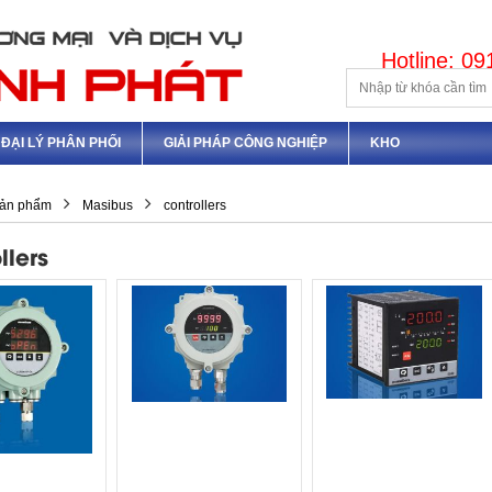
Hotline: 0
ĐẠI LÝ PHÂN PHỐI
GIẢI PHÁP CÔNG NGHIỆP
KHO
ản phẩm
Masibus
controllers
llers