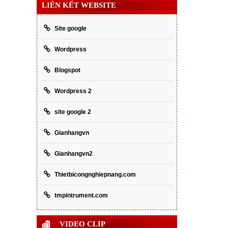
LIÊN KẾT WEBSITE
Site google
Wordpress
Blogspot
Wordpress 2
site google 2
Gianhangvn
Gianhangvn2
Thietbicongnghiepnang.com
tmpintrument.com
VIDEO CLIP