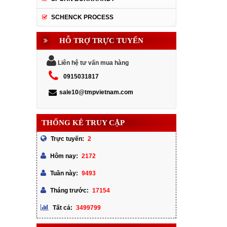
SCHENCK PROCESS
HỖ TRỢ TRỰC TUYẾN
Liên hệ tư vấn mua hàng
0915031817
sale10@tmpvietnam.com
THỐNG KÊ TRUY CẬP
2
Trực tuyến:
2172
Hôm nay:
9493
Tuần này:
17154
Tháng trước:
3499799
Tất cả: