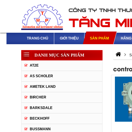
TRANG CHỦ
GIỚI THIỆU
SẢN PHẨM
HÃNG 
DANH MỤC SẢN PHẨM
S
AT2E
contro
AS SCHOLER
AMETEK LAND
BIRCHER
BARKSDALE
BECKHOFF
BUSSMANN