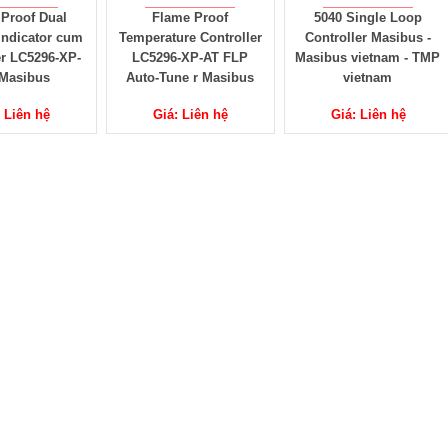
Proof Dual
Flame Proof
5040 Single Loop
Indicator cum
Temperature Controller
Controller Masibus -
er LC5296-XP-
LC5296-XP-AT FLP
Masibus vietnam - TMP
Masibus
Auto-Tune r Masibus
vietnam
: Liên hệ
Giá: Liên hệ
Giá: Liên hệ