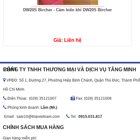
DW20S Bircher - Cảm biến khí DW20S Bircher
Giá: Liên hệ
CÔNG TY TNHH THƯƠNG MẠI VÀ DỊCH VỤ TĂNG MINH PHÁT
VPĐD: Số 1, Đường 27, Phường Hiệp Bình Chánh, Quận Thủ Đức, Thành Phố
Hồ Chí Minh
Ðiện Thoại: (028) 35121007
Fax: (028) 35121008
Phòng kinh doanh:
Lâm (Mr.)
Email:
sale10@tmpvietnam.com
Tel:
0915.031.817
CHÍNH SÁCH MUA HÀNG
Giao hàng miễn phí