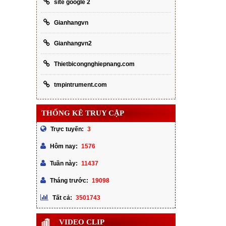
site google 2
Gianhangvn
Gianhangvn2
Thietbicongnghiepnang.com
tmpintrument.com
THỐNG KÊ TRUY CẬP
3
Trực tuyến:
1576
Hôm nay:
11437
Tuần này:
19098
Tháng trước:
3501743
Tất cả:
VIDEO CLIP