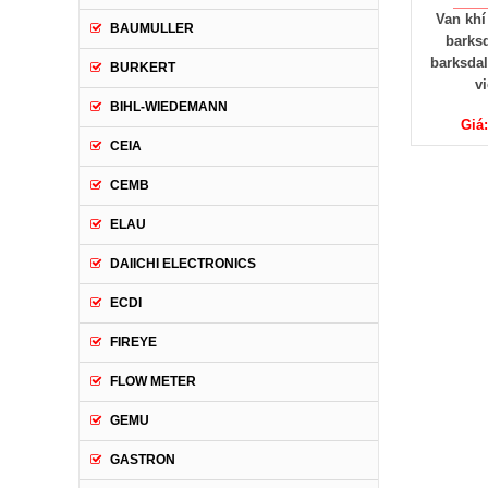
Van khí
BAUMULLER
barksd
barksdal
BURKERT
v
BIHL-WIEDEMANN
Giá
CEIA
CEMB
ELAU
DAIICHI ELECTRONICS
ECDI
FIREYE
FLOW METER
GEMU
GASTRON