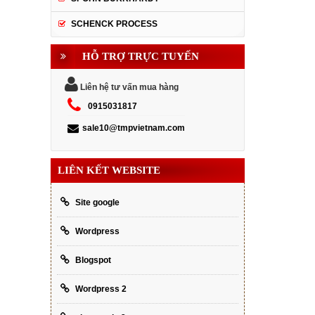
SCHENCK PROCESS
HỖ TRỢ TRỰC TUYẾN
Liên hệ tư vấn mua hàng
0915031817
sale10@tmpvietnam.com
LIÊN KẾT WEBSITE
Site google
Wordpress
Blogspot
Wordpress 2