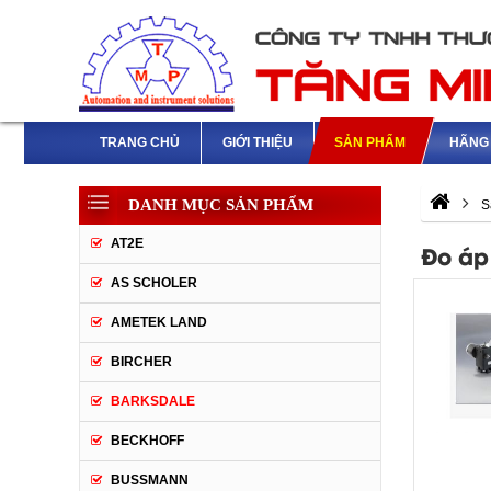
TRANG CHỦ
GIỚI THIỆU
SẢN PHẨM
HÃNG 
DANH MỤC SẢN PHẨM
S
AT2E
Đo áp
AS SCHOLER
AMETEK LAND
BIRCHER
BARKSDALE
BECKHOFF
BUSSMANN