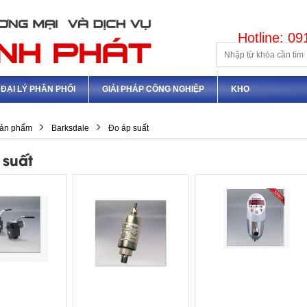
Hotline: 0
ĐẠI LÝ PHÂN PHỐI
GIẢI PHÁP CÔNG NGHIỆP
KHO
ản phẩm
Barksdale
Đo áp suất
 suất