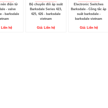
 nén điện từ
Bộ chuyển đổi áp suất
Electronic Switches
ale - valve
Barksdale Series 423,
Barksdale - Công tắc áp
e - barksdale
425, 426 - barksdale
suất barksdale -
ietnam
vietnam
barksdale vietnam
: Liên hệ
Giá: Liên hệ
Giá: Liên hệ