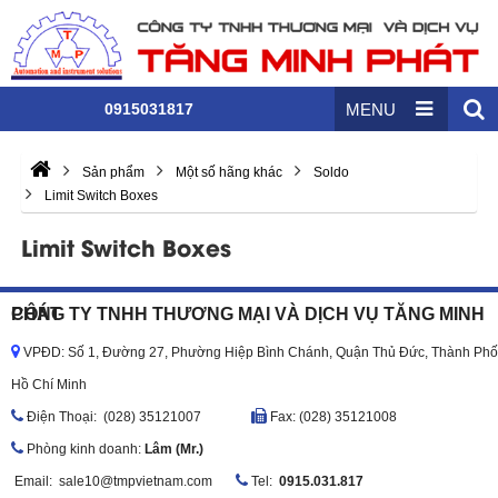
0915031817
MENU
Sản phẩm
Một số hãng khác
Soldo
Limit Switch Boxes
Limit Switch Boxes
CÔNG TY TNHH THƯƠNG MẠI VÀ DỊCH VỤ TĂNG MINH PHÁT
VPĐD: Số 1, Đường 27, Phường Hiệp Bình Chánh, Quận Thủ Đức, Thành Phố
Hồ Chí Minh
Ðiện Thoại: (028) 35121007
Fax: (028) 35121008
Phòng kinh doanh:
Lâm (Mr.)
Email:
sale10@tmpvietnam.com
Tel:
0915.031.817