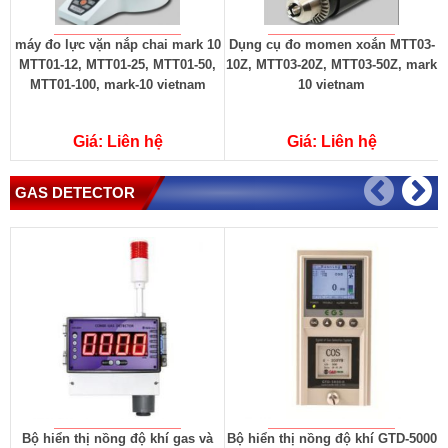
máy đo lực vặn nắp chai mark 10
Dụng cụ đo momen xoắn MTT03-
MTT01-12, MTT01-25, MTT01-50,
10Z, MTT03-20Z, MTT03-50Z, mark
MTT01-100, mark-10 vietnam
10 vietnam
Giá: Liên hệ
Giá: Liên hệ
GAS DETECTOR
Bộ hiển thị nồng độ khí gas và
Bộ hiển thị nồng độ khí GTD-5000
Đ