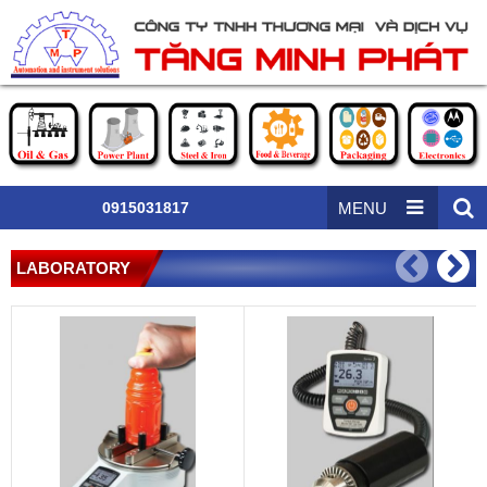
0915031817
MENU
LABORATORY