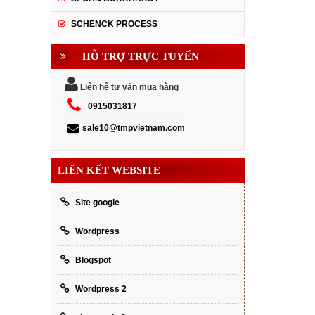
SCHENCK PROCESS
HỖ TRỢ TRỰC TUYẾN
Liên hệ tư vấn mua hàng
0915031817
sale10@tmpvietnam.com
LIÊN KẾT WEBSITE
Site google
Wordpress
Blogspot
Wordpress 2