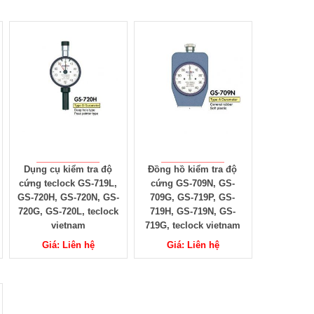
Dụng cụ kiểm tra độ
Đồng hồ kiểm tra độ
cứng teclock GS-719L,
cứng GS-709N, GS-
GS-720H, GS-720N, GS-
709G, GS-719P, GS-
720G, GS-720L, teclock
719H, GS-719N, GS-
vietnam
719G, teclock vietnam
Giá: Liên hệ
Giá: Liên hệ