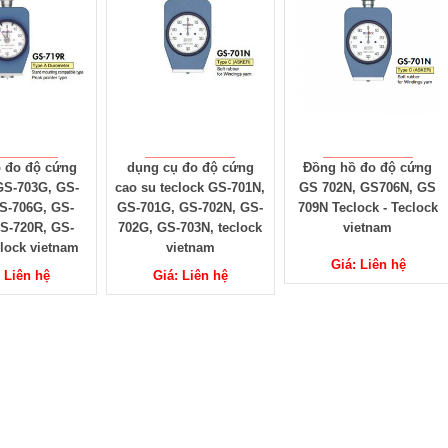
 đo độ cứng
dụng cụ đo độ cứng
Đồng hồ đo độ cứng
GS-703G, GS-
cao su teclock GS-701N,
GS 702N, GS706N, GS
S-706G, GS-
GS-701G, GS-702N, GS-
709N Teclock - Teclock
S-720R, GS-
702G, GS-703N, teclock
vietnam
clock vietnam
vietnam
Giá: Liên hệ
: Liên hệ
Giá: Liên hệ