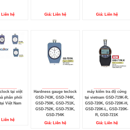
: Liên hệ
Giá: Liên hệ
Giá: Liên hệ
clock tại việt
Hardness gauge teclock
máy kiểm tra độ cứng
hà phân phối
GSD-743K, GSD-744K,
tại vietnam GSD-719K-R,
 tại Việt Nam
GSD-750K, GSD-751K,
GSD-720K, GSD-720K-H,
GSD-752K, GSD-753K,
GSD-720K-L, GSD-720K-
GSD-754K
R, GSD-721K
: Liên hệ
Giá: Liên hệ
Giá: Liên hệ