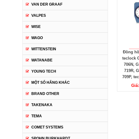
VAN DER GRAAF
VALPES
WISE
WAGO
WITTENSTEIN
Đồng hồ
teclock 
WATANABE
706N, G
719R, G
YOUNG TECH
709P, te
MỘT SỐ HÃNG KHÁC
Giá
BRAND OTHER
TAKENAKA
TEMA
COMET SYSTEMS
SPOHN BURKHARDT