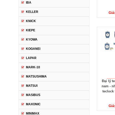
IBA
KELLER
Giá
KNICK
KIEPE
KYOWA
KOGANEI
LAPAR
MARK-10
MATSUSHIMA
Đại lý te
MATSUI
nam - n
teclock
MASIBUS
MAXONIC
Giá
MINIMAX