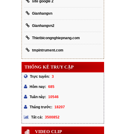
site google 2
Gianhangvn
Gianhangvn2
Thietbicongnghiepnang.com
tmpintrument.com
THỐNG KÊ TRUY CẬP
3
Trực tuyến:
685
Hôm nay:
10546
Tuần này:
18207
Tháng trước:
3500852
Tất cả:
VIDEO CLIP