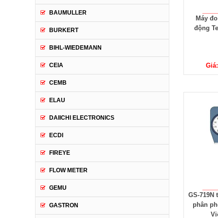
BAUMULLER
Máy đo
động Te
BURKERT
BIHL-WIEDEMANN
CEIA
Giá
CEMB
ELAU
DAIICHI ELECTRONICS
ECDI
FIREYE
FLOW METER
GEMU
GS-719N t
phân phố
GASTRON
Vi