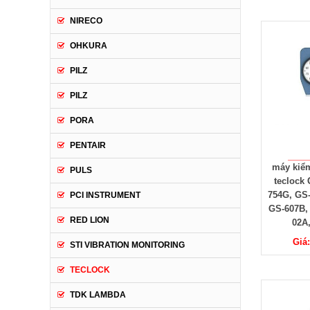
NIRECO
OHKURA
PILZ
PILZ
PORA
PENTAIR
máy kiểm
PULS
teclock
754G, GS-
PCI INSTRUMENT
GS-607B,
RED LION
02A
Giá
STI VIBRATION MONITORING
TECLOCK
TDK LAMBDA