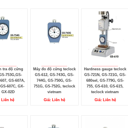
 tra độ cứng
Máy đo độ cứng teclock
Hardness gauge teclock
 GS-753G,GS-
GS-612, GS-743G, GS-
GS-721N, GS-721G, GS-
607, GS-607A,
744G, GS-750G, GS-
680sel, GS-779G, GS-
 GS-607C, GX-
751G, GS-752G, teclock
755, GS-610, GS-615,
, GX-02D
vietnam
teclock vietnam
: Liên hệ
Giá: Liên hệ
Giá: Liên hệ