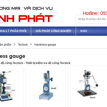
Hotline: 0
ĐẠI LÝ PHÂN PHỐI
GIẢI PHÁP CÔNG NGHIỆP
KHO
ản phẩm
Teclock
Hardness gauge
ess gauge
độ cứng Teclock - Thiết bị kiểm tra độ cứng Teclock