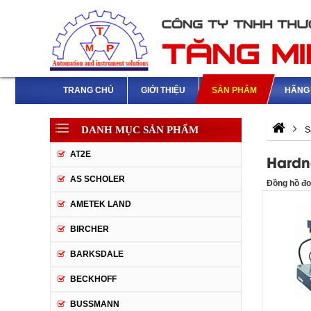
TRANG CHỦ
GIỚI THIỆU
SẢN PHẨM
HÃNG 
DANH MỤC SẢN PHẨM
S
AT2E
Hardn
AS SCHOLER
Đồng hồ đo 
AMETEK LAND
BIRCHER
BARKSDALE
BECKHOFF
BUSSMANN