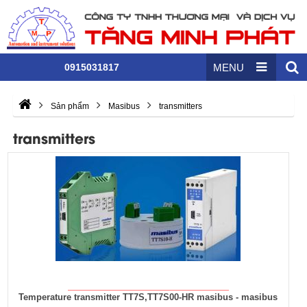
0915031817
MENU
Sản phẩm
Masibus
transmitters
transmitters
Temperature transmitter TT7S,TT7S00-HR masibus - masibus