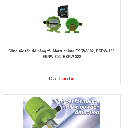
Công tắc tốc độ băng tải Matsushima ESRW-102, ESRW-122,
ESRW-302, ESRW-322
Giá: Liên hệ