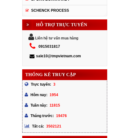
SCHENCK PROCESS
HỖ TRỢ TRỰC TUYẾN
Liên hệ tư vấn mua hàng
0915031817
sale10@tmpvietnam.com
THỐNG KÊ TRUY CẬP
3
Trực tuyến:
1954
Hôm nay:
11815
Tuần này:
19476
Tháng trước:
3502121
Tất cả: