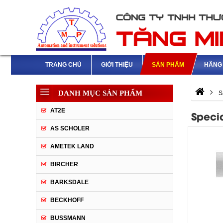
TRANG CHỦ
GIỚI THIỆU
SẢN PHẨM
HÃNG 
DANH MỤC SẢN PHẨM
S
AT2E
Speci
AS SCHOLER
AMETEK LAND
BIRCHER
BARKSDALE
BECKHOFF
BUSSMANN