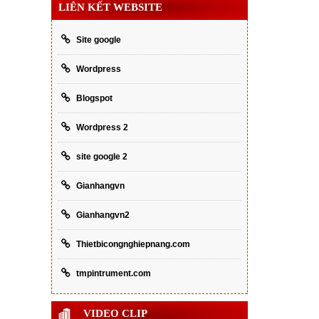
LIÊN KẾT WEBSITE
Site google
Wordpress
Blogspot
Wordpress 2
site google 2
Gianhangvn
Gianhangvn2
Thietbicongnghiepnang.com
tmpintrument.com
VIDEO CLIP