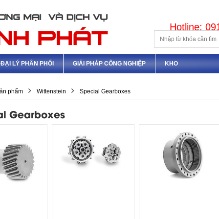
Hotline: 0
ĐẠI LÝ PHÂN PHỐI
GIẢI PHÁP CÔNG NGHIỆP
KHO
ản phẩm
Wittenstein
Special Gearboxes
al Gearboxes