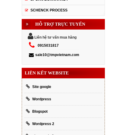
SCHENCK PROCESS
HỖ TRỢ TRỰC TUYẾN
Liên hệ tư vấn mua hàng
0915031817
sale10@tmpvietnam.com
LIÊN KẾT WEBSITE
Site google
Wordpress
Blogspot
Wordpress 2