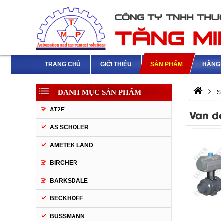
TRANG CHỦ
GIỚI THIỆU
SẢN PHẨM
HÃNG 
DANH MỤC SẢN PHẨM
S
AT2E
Van d
AS SCHOLER
AMETEK LAND
BIRCHER
BARKSDALE
BECKHOFF
BUSSMANN