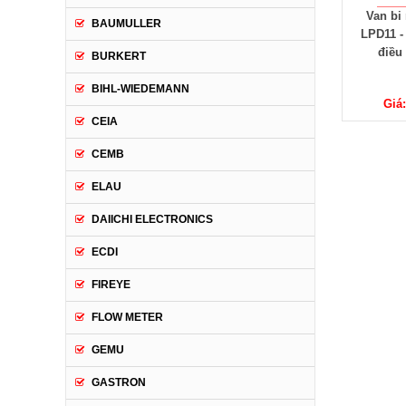
Van bi
BAUMULLER
LPD11 -
điều 
BURKERT
BIHL-WIEDEMANN
Giá
CEIA
CEMB
ELAU
DAIICHI ELECTRONICS
ECDI
FIREYE
FLOW METER
GEMU
GASTRON