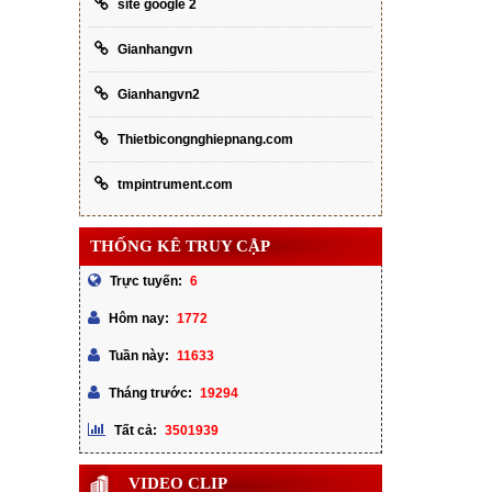
site google 2
Gianhangvn
Gianhangvn2
Thietbicongnghiepnang.com
tmpintrument.com
THỐNG KÊ TRUY CẬP
6
Trực tuyến:
1772
Hôm nay:
11633
Tuần này:
19294
Tháng trước:
3501939
Tất cả:
VIDEO CLIP