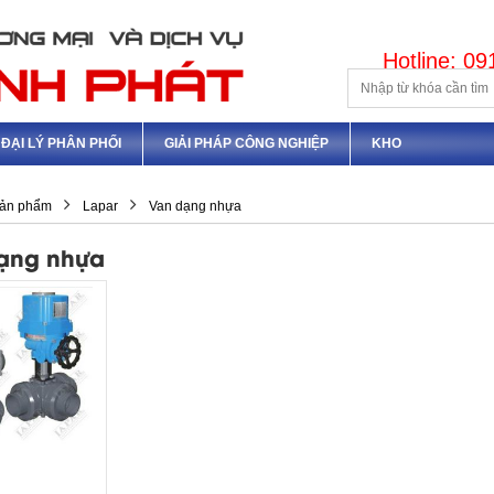
Hotline: 0
ĐẠI LÝ PHÂN PHỐI
GIẢI PHÁP CÔNG NGHIỆP
KHO
ản phẩm
Lapar
Van dạng nhựa
ạng nhựa