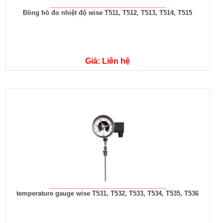
Đồng hồ đo nhiệt độ wise T511, T512, T513, T514, T515
Giá: Liên hệ
temperature gauge wise T531, T532, T533, T534, T535, T536