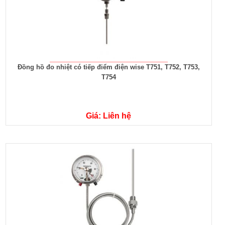
Đồng hồ đo nhiệt có tiếp điểm điện wise T751, T752, T753,
T754
Giá: Liên hệ