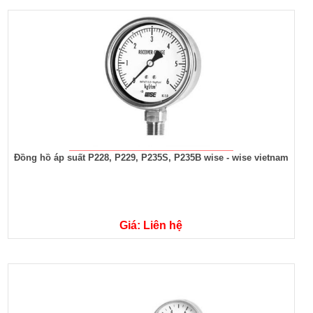
Đồng hồ áp suất P228, P229, P235S, P235B wise - wise vietnam
Giá: Liên hệ