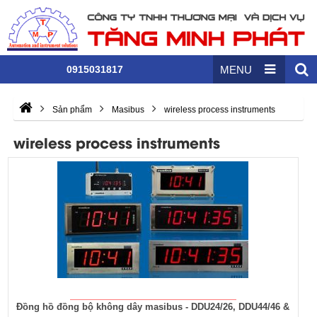
0915031817
MENU
Sản phẩm
Masibus
wireless process instruments
wireless process instruments
Đồng hồ đồng bộ không dây masibus - DDU24/26, DDU44/46 &