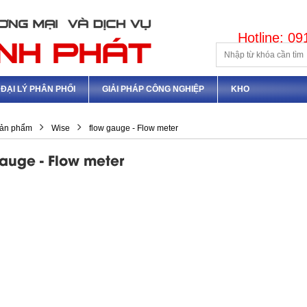
Hotline: 0
ĐẠI LÝ PHÂN PHỐI
GIẢI PHÁP CÔNG NGHIỆP
KHO
ản phẩm
Wise
flow gauge - Flow meter
auge - Flow meter