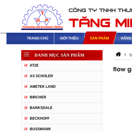
TRANG CHỦ
GIỚI THIỆU
SẢN PHẨM
HÃNG 
DANH MỤC SẢN PHẨM
S
AT2E
flow g
AS SCHOLER
AMETEK LAND
BIRCHER
BARKSDALE
BECKHOFF
BUSSMANN