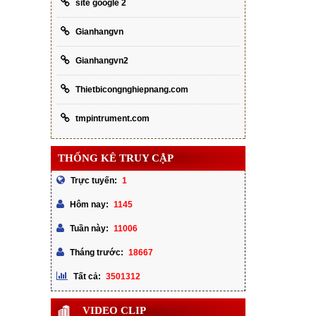
site google 2
Gianhangvn
Gianhangvn2
Thietbicongnghiepnang.com
tmpintrument.com
THỐNG KÊ TRUY CẬP
1
Trực tuyến:
1145
Hôm nay:
11006
Tuần này:
18667
Tháng trước:
3501312
Tất cả:
VIDEO CLIP