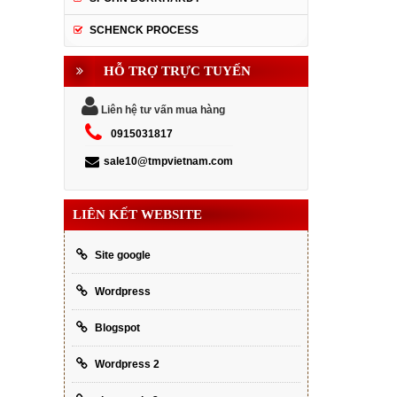
SCHENCK PROCESS
HỖ TRỢ TRỰC TUYẾN
Liên hệ tư vấn mua hàng
0915031817
sale10@tmpvietnam.com
LIÊN KẾT WEBSITE
Site google
Wordpress
Blogspot
Wordpress 2