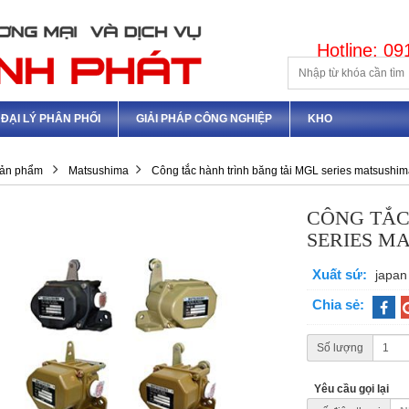
Hotline: 0
ĐẠI LÝ PHÂN PHỐI
GIẢI PHÁP CÔNG NGHIỆP
KHO
ản phẩm
Matsushima
Công tắc hành trình băng tải MGL series matsushi
CÔNG TẮC
SERIES M
Xuất sứ:
japan
Chia sẻ:
Số lượng
Yêu cầu gọi lại