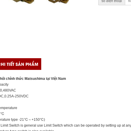
số điện thoại
HI TIẾT SẢN PHẨM
hối chính thức Matsushima tại Việt Nam
acity
50,480VAC
DC,0.25A-250VDC
temperature
0℃
perature type -21℃～+150℃)
Limit Switch is general use Limit Switch which can be operated by setting up at any