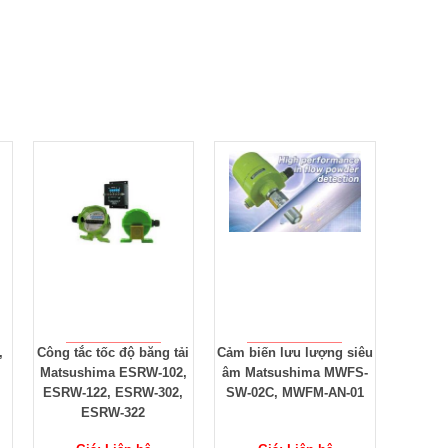
ải
Cảm biến lưu lượng siêu
Thiết bị đo nồng độ bụi
Công 
2,
âm Matsushima MWFS-
Matsushima PFM-M01E,
MFFC
,
SW-02C, MWFM-AN-01
PFM-M11P, PFM-M11PT,
MFIP-0
PFM-M01PEX
Mats