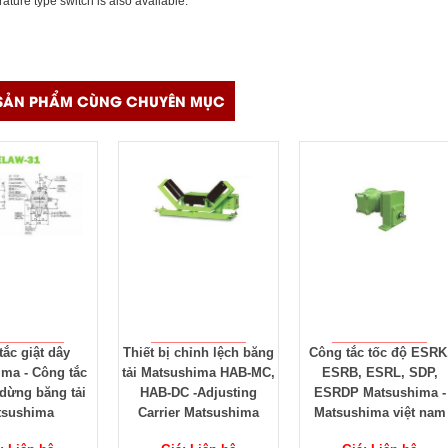
ature type switch is also available.
SẢN PHẨM CÙNG CHUYÊN MỤC
 chỉnh lệch băng
Công tắc tốc độ ESRK,
Công tắc tốc độ băng t
sushima HAB-MC,
ESRB, ESRL, SDP,
Matsushima ESRW-10
C -Adjusting
ESRDP Matsushima -
ESRW-122, ESRW-302
er Matsushima
Matsushima việt nam
ESRW-322