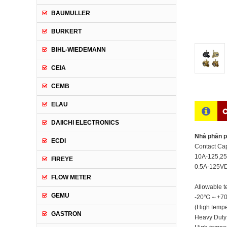
BAUMULLER
BURKERT
BIHL-WIEDEMANN
CEIA
CEMB
ELAU
C
DAIICHI ELECTRONICS
Nhà phân p
ECDI
Contact Cap
10A-125,2
FIREYE
0.5A-125V
FLOW METER
Allowable 
GEMU
-20℃～+7
(High tem
GASTRON
Heavy Duty 