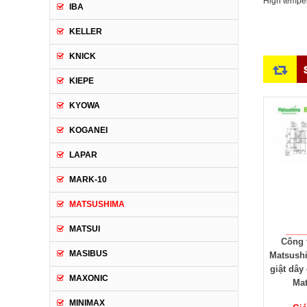
High temper
IBA
KELLER
KNICK
KIEPE
KYOWA
KOGANEI
LAPAR
MARK-10
MATSUSHIMA
MATSUI
Cảm biến đo mức bằng
Công tắc giật dây
Thiết bị
MASIBUS
sóng siêu âm
Matsushima - Công tắc
tải Mat
Matsushima USLM -
giật dây dừng băng tải
HAB-D
MAXONIC
Ultrasonic level meter
Matsushima
Carri
MINIMAX