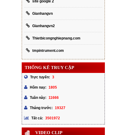
site google 2
Gianhangvn
Gianhangvn2
Thietbicongnghiepnang.com
tmpintrument.com
THỐNG KÊ TRUY CẬP
3
Trực tuyến:
1805
Hôm nay:
11666
Tuần này:
19327
Tháng trước:
3501972
Tất cả:
VIDEO CLIP