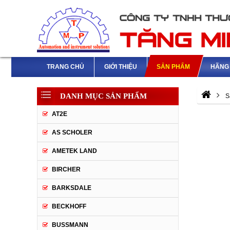
TRANG CHỦ
GIỚI THIỆU
SẢN PHẨM
HÃNG 
DANH MỤC SẢN PHẨM
S
AT2E
AS SCHOLER
AMETEK LAND
BIRCHER
BARKSDALE
BECKHOFF
BUSSMANN