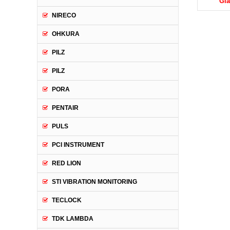
Giá: Liên hệ
Giá: Liên hệ
Gi
NIRECO
OHKURA
PILZ
PILZ
PORA
PENTAIR
PULS
PCI INSTRUMENT
RED LION
STI VIBRATION MONITORING
TECLOCK
TDK LAMBDA