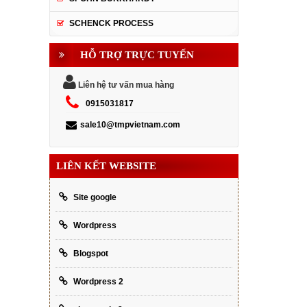
SCHENCK PROCESS
HỖ TRỢ TRỰC TUYẾN
Liên hệ tư vấn mua hàng
0915031817
sale10@tmpvietnam.com
LIÊN KẾT WEBSITE
Site google
Wordpress
Blogspot
Wordpress 2